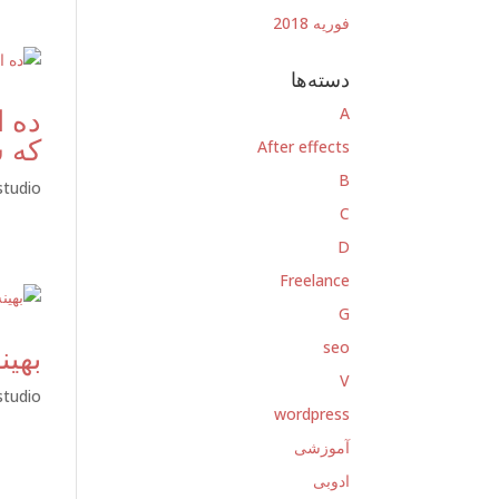
فوریه 2018
دسته‌ها
ده ا
A
که س
After effects
B
studio
C
D
Freelance
G
seo
بهی
V
studio
wordpress
آموزشی
ادوبی