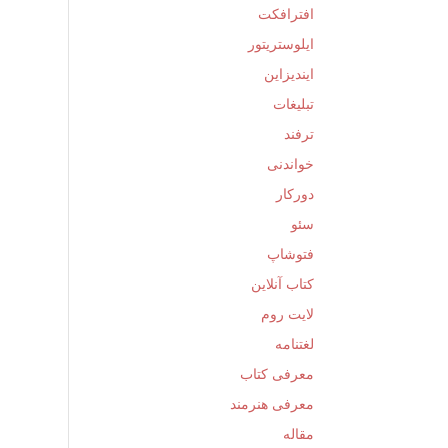
افترافکت
ایلوستریتور
ایندیزاین
تبلیغات
ترفند
خواندنی
دورکار
سئو
فتوشاپ
کتاب آنلاین
لایت روم
لغتنامه
معرفی کتاب
معرفی هنرمند
مقاله