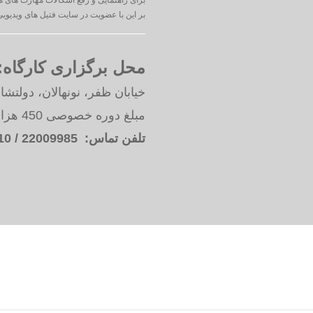
بر این با عضویت در سایت فتیل های ویدیویی 
محل برگزاری کارگاه:
خیابان ظفر، نونهالان، دولتشا
مبلغ دوره خصوصی 450 هزار تومان ( 4 جلسه دو ساعته )
تلفن تماس: 22009985 / 09125392310