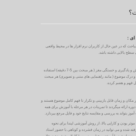
ت؟
ای :
باحث که در عین حال از کاربران نرم افزار ها در محیط واقعی
سطح بالایی داشته باشد.
تقسیم درست درسها و توجه به اصول آموزش و یادگیری و خستگی مغز ( هر مبحث بین 5-7 دقیقه) استفاده
 و درک موضوع ( مانند راهنمایی های متنی و تصویری) هر مبحث
ل فهم و هضم کرده.
 مکان و زمان قابل بازبینی و تکرار تا فهم کامل موضوع هستند و
 دوره ارائه میگردند تا تمرینات در هر مرحله با آموزش برای همه
موز بتواند به بررسی و مقایسه نتایج خود و فایل مرجع بپردازد.
 موثر بودن و کارایی بالا، از روش آموزشی لیندا برای نحوه
فته شده و می توانید در زمان فشرده و کوتاهی با حضور استاد
د نیاز خود را آموخته و عناوین دوره را کاملا پوشش دهید. علاوه