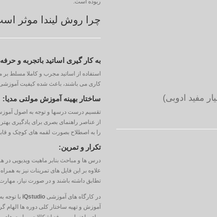
ربوده است.
چرا روش لیندا موثر اس
به کار گیری اساتید باتجربه و حرفه 
استفاده از اساتید مجرب و کاملا مسلط بر م
کاری می باشند، باعث شده کیفیت آموزشی 
یار مفید ادوبی)
ساختار بهینه آموزش مولتی مدیا:
از عناصر راهنمای بصری برای یادگیری بهتر
را به اصطلاح بصورت لقمه های کوچک و قاب
تکرار و تمرین:
درس ها و مباحث بنابر ماهیت ویدیویی در هر
علاوه بر این فایل های تمرینات نیز به همراه
تطابق داشته باشند و در صورت نیاز، مهارت آ
در کارگاه های آموزشی
iQstudio
با توجه به
آموزش و تهیه ساختار کلی دوره ها الهام گر
برای راهنمایی و رفع اشکالات مهارت های مور