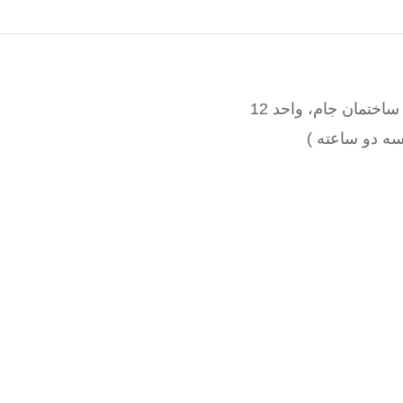
اختمان جام، واحد 12
آشنایی با نرم افزارهای نشر رومیزی Adobe
نرم افزارهای ادوبی