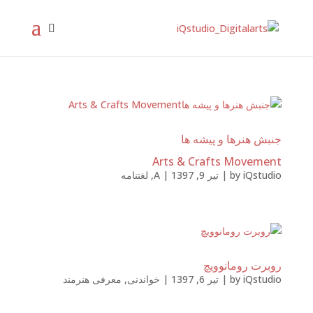
جنبش هنرها و پیشه ها
Arts & Crafts Movement
iQstudio
by
|
تیر 9, 1397
|
A
,
لغتنامه
روبرت رومانوویچ
iQstudio
by
|
تیر 6, 1397
|
خواندنی
,
معرفی هنرمند