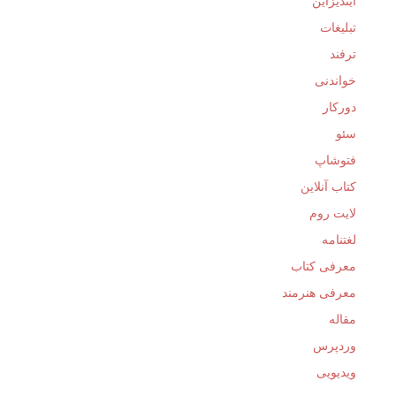
ایندیزاین
تبلیغات
ترفند
خواندنی
دورکار
سئو
فتوشاپ
کتاب آنلاین
لایت روم
لغتنامه
معرفی کتاب
معرفی هنرمند
مقاله
وردپرس
ویدیویی