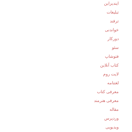
ایندیزاین
تبلیغات
ترفند
خواندنی
دورکار
سئو
فتوشاپ
کتاب آنلاین
لایت روم
لغتنامه
معرفی کتاب
معرفی هنرمند
مقاله
وردپرس
ویدیویی