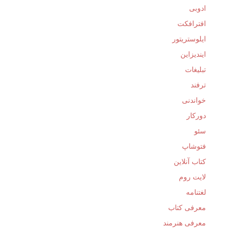
ادوبی
افترافکت
ایلوستریتور
ایندیزاین
تبلیغات
ترفند
خواندنی
دورکار
سئو
فتوشاپ
کتاب آنلاین
لایت روم
لغتنامه
معرفی کتاب
معرفی هنرمند